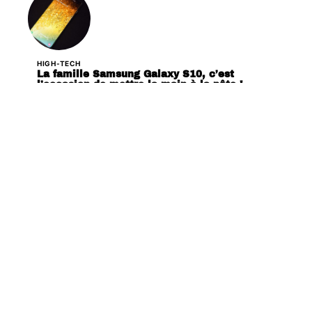
HIGH-TECH
La famille Samsung Galaxy S10, c’est
l’occasion de mettre la main à la pâte !
HIGH-TECH
Google est en train de constituer une équipe
de’gChips’ pour construire des puces pour ses
périphériques Pixel.
HIGH-TECH
Huawei P30 et P30 Pro sautant la CMM,
dévoilée le 26 mars prochain