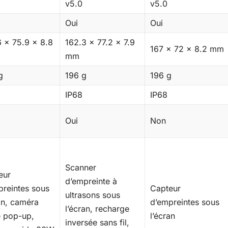
v5.0
v5.0
Oui
Oui
6 x 75.9 x 8.8
162.3 x 77.2 x 7.9
167 x 72 x 8.2 mm
mm
g
196 g
196 g
IP68
IP68
Oui
Non
Scanner
eur
d’empreinte à
preintes sous
Capteur
ultrasons sous
an, caméra
d’empreintes sous
l’écran, recharge
e pop-up,
l’écran
inversée sans fil,