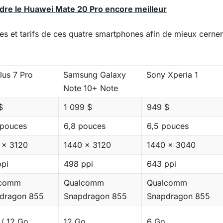
ndre le Huawei Mate 20 Pro encore meilleur
ues et tarifs de ces quatre smartphones afin de mieux cerner
lus 7 Pro
Samsung Galaxy
Sony Xperia 1
Note 10+ Note
$
1 099 $
949 $
 pouces
6,8 pouces
6,5 pouces
 x 3120
1440 x 3120
1440 x 3040
ppi
498 ppi
643 ppi
lcomm
Qualcomm
Qualcomm
dragon 855
Snapdragon 855
Snapdragon 855
 / 12 Go
12 Go
6 Go