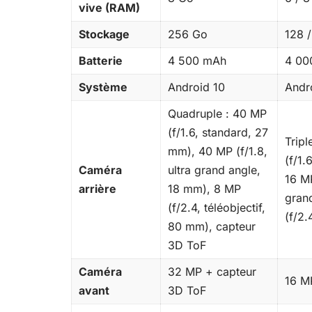
vive (RAM)
Stockage
256 Go
128 
Batterie
4 500 mAh
4 00
Système
Android 10
Andr
Quadruple : 40 MP
(f/1.6, standard, 27
Tripl
mm), 40 MP (f/1.8,
(f/1.
Caméra
ultra grand angle,
16 MP
arrière
18 mm), 8 MP
gran
(f/2.4, téléobjectif,
(f/2.
80 mm), capteur
3D ToF
Caméra
32 MP + capteur
16 MP
avant
3D ToF