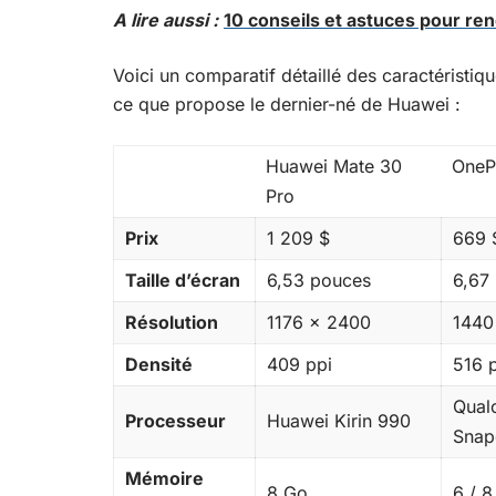
A lire aussi :
10 conseils et astuces pour re
Voici un comparatif détaillé des caractéristiq
ce que propose le dernier-né de Huawei :
Huawei Mate 30
OneP
Pro
Prix
1 209 $
669 
Taille d’écran
6,53 pouces
6,67
Résolution
1176 x 2400
1440
Densité
409 ppi
516 
Qua
Processeur
Huawei Kirin 990
Snap
Mémoire
8 Go
6 / 8