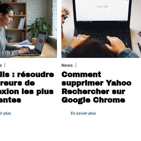
e
3 août 2026
News
1 août 2026
ils : résoudre
Comment
rreurs de
supprimer Yahoo
xion les plus
Rechercher sur
entes
Google Chrome
ir plus
En savoir plus