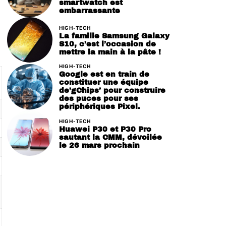
smartwatch est
embarrassante
HIGH-TECH
La famille Samsung Galaxy
S10, c’est l’occasion de
mettre la main à la pâte !
HIGH-TECH
Google est en train de
constituer une équipe
de’gChips’ pour construire
des puces pour ses
périphériques Pixel.
HIGH-TECH
Huawei P30 et P30 Pro
sautant la CMM, dévoilée
le 26 mars prochain