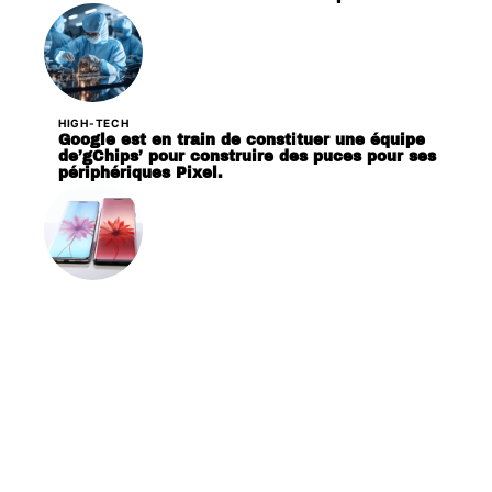
HIGH-TECH
Google est en train de constituer une équipe
de’gChips’ pour construire des puces pour ses
périphériques Pixel.
HIGH-TECH
Huawei P30 et P30 Pro sautant la CMM,
dévoilée le 26 mars prochain