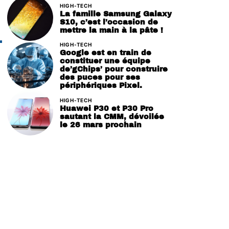
HIGH-TECH
La famille Samsung Galaxy
S10, c’est l’occasion de
mettre la main à la pâte !
HIGH-TECH
Google est en train de
constituer une équipe
de’gChips’ pour construire
des puces pour ses
périphériques Pixel.
HIGH-TECH
Huawei P30 et P30 Pro
sautant la CMM, dévoilée
le 26 mars prochain