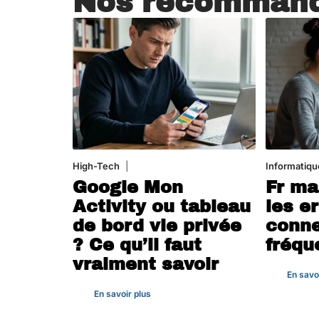
Nos recommand
High-Tech
5 août 2026
Informatiqu
Google Mon
Fr ma
Activity ou tableau
les e
de bord vie privée
conne
? Ce qu’il faut
fréqu
vraiment savoir
En savo
En savoir plus