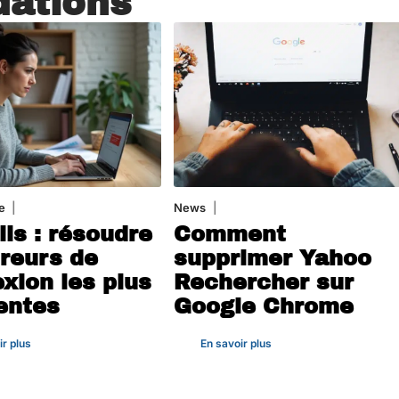
ations
e
3 août 2026
News
1 août 2026
ils : résoudre
Comment
rreurs de
supprimer Yahoo
xion les plus
Rechercher sur
entes
Google Chrome
ir plus
En savoir plus