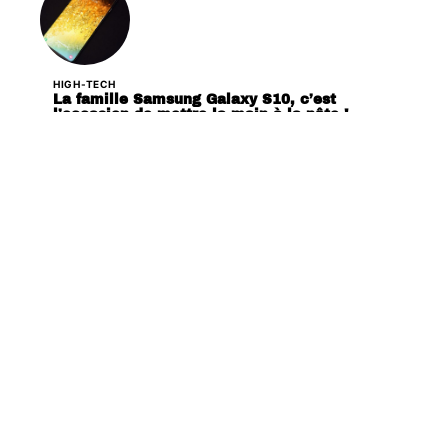
HIGH-TECH
La famille Samsung Galaxy S10, c’est
l’occasion de mettre la main à la pâte !
HIGH-TECH
Google est en train de constituer une équipe
de’gChips’ pour construire des puces pour ses
périphériques Pixel.
HIGH-TECH
Huawei P30 et P30 Pro sautant la CMM,
dévoilée le 26 mars prochain