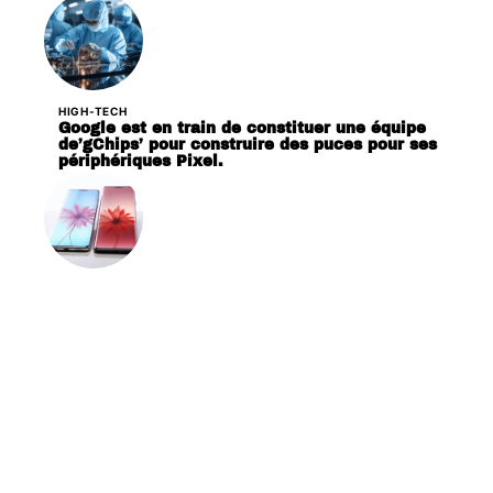
HIGH-TECH
Google est en train de constituer une équipe
de’gChips’ pour construire des puces pour ses
périphériques Pixel.
HIGH-TECH
Huawei P30 et P30 Pro sautant la CMM,
dévoilée le 26 mars prochain