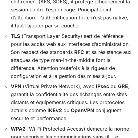
chiffrement (AES, 3DES), il protège efficacement la
session contre l’espionnage. Principal point
d’attention : l’authentification forte n’est pas native,
il faut l’ajouter par surcouche.
TLS
(
Transport Layer Security
) sert de référence
pour les accès web aux interfaces d’administration.
Son respect des standards
RFC
et sa résistance aux
attaques de type man-in-the-middle font la
différence. Attention toutefois à la rigueur de
configuration et à la gestion des mises à jour.
VPN
(
Virtual Private Network
), avec
IPsec
ou
GRE
,
garantit la confidentialité des échanges entre sites
distants et équipements critiques. Les protocoles
actuels comme
IKEv2
ou
OpenVPN
conjuguent
sécurité et performance.
WPA2
(
Wi-Fi Protected Access
) demeure la norme
pour sécuriser les communications sans fil. Le