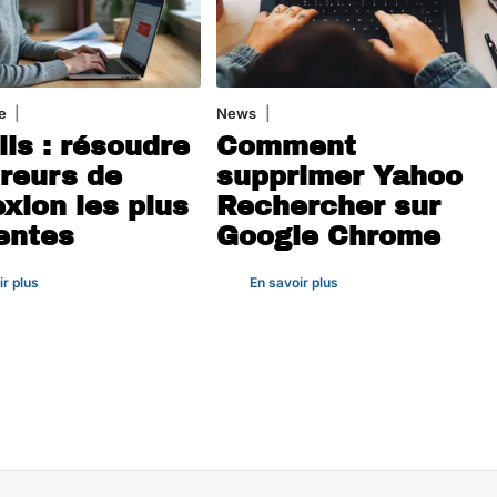
e
3 août 2026
News
1 août 2026
ils : résoudre
Comment
rreurs de
supprimer Yahoo
xion les plus
Rechercher sur
entes
Google Chrome
ir plus
En savoir plus