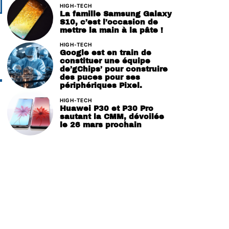
HIGH-TECH
La famille Samsung Galaxy
S10, c’est l’occasion de
mettre la main à la pâte !
HIGH-TECH
Google est en train de
constituer une équipe
de’gChips’ pour construire
des puces pour ses
périphériques Pixel.
HIGH-TECH
Huawei P30 et P30 Pro
sautant la CMM, dévoilée
le 26 mars prochain