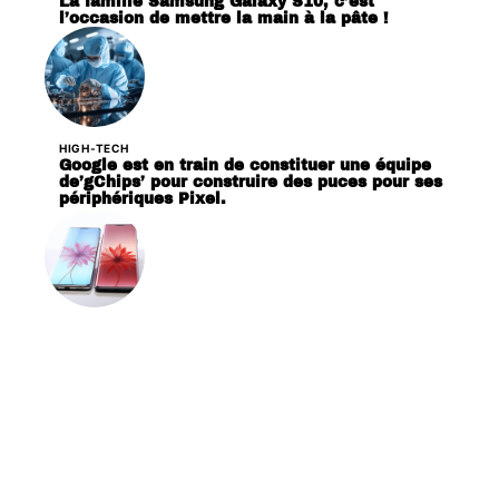
La famille Samsung Galaxy S10, c’est
l’occasion de mettre la main à la pâte !
HIGH-TECH
Google est en train de constituer une équipe
de’gChips’ pour construire des puces pour ses
périphériques Pixel.
HIGH-TECH
Huawei P30 et P30 Pro sautant la CMM,
dévoilée le 26 mars prochain