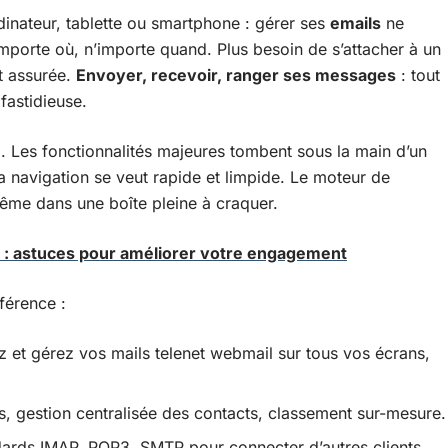
rdinateur, tablette ou smartphone : gérer ses
emails
ne
mporte où, n’importe quand. Plus besoin de s’attacher à un
st assurée.
Envoyer, recevoir, ranger ses messages
: tout
 fastidieuse.
l. Les fonctionnalités majeures tombent sous la main d’un
la navigation se veut rapide et limpide. Le moteur de
même dans une boîte pleine à craquer.
: astuces pour améliorer votre engagement
fférence :
z et gérez vos mails telenet webmail sur tous vos écrans,
s, gestion centralisée des contacts, classement sur-mesure.
dards IMAP, POP3, SMTP pour connecter d’autres clients