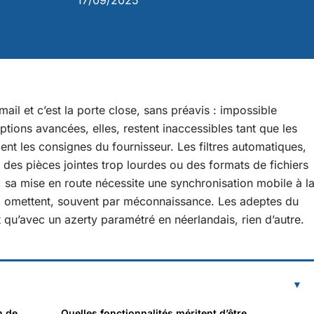
17/09/2025
il et c’est la porte close, sans préavis : impossible
tions avancées, elles, restent inaccessibles tant que les
ent les consignes du fournisseur. Les filtres automatiques,
é des pièces jointes trop lourdes ou des formats de fichiers
n, sa mise en route nécessite une synchronisation mobile à l
 omettent, souvent par méconnaissance. Les adeptes du
t qu’avec un azerty paramétré en néerlandais, rien d’autre.
n de
Quelles fonctionnalités méritent d’être