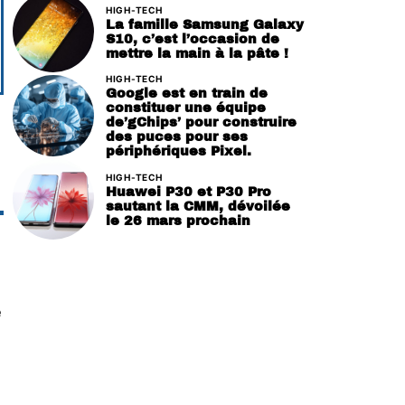
HIGH-TECH
La famille Samsung Galaxy
S10, c’est l’occasion de
mettre la main à la pâte !
HIGH-TECH
Google est en train de
constituer une équipe
de’gChips’ pour construire
des puces pour ses
périphériques Pixel.
HIGH-TECH
Huawei P30 et P30 Pro
sautant la CMM, dévoilée
le 26 mars prochain
e