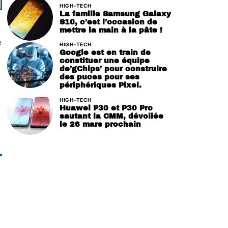
HIGH-TECH
La famille Samsung Galaxy
S10, c’est l’occasion de
mettre la main à la pâte !
e
HIGH-TECH
Google est en train de
constituer une équipe
de’gChips’ pour construire
des puces pour ses
périphériques Pixel.
HIGH-TECH
Huawei P30 et P30 Pro
sautant la CMM, dévoilée
le 26 mars prochain