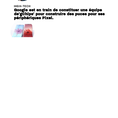
HIGH-TECH
Google est en train de constituer une équipe
de’gChips’ pour construire des puces pour ses
périphériques Pixel.
HIGH-TECH
Huawei P30 et P30 Pro sautant la CMM,
dévoilée le 26 mars prochain
Contact
Mentions Légales
Sitemap
© 2025 | lordysweblog.net