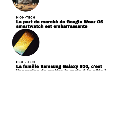
HIGH-TECH
La part de marché de Google Wear OS
smartwatch est embarrassante
HIGH-TECH
La famille Samsung Galaxy S10, c’est
l’occasion de mettre la main à la pâte !
HIGH-TECH
Google est en train de constituer une équipe
de’gChips’ pour construire des puces pour ses
périphériques Pixel.