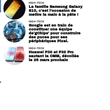
HIGH-TECH
La famille Samsung Galaxy
S10, c’est l’occasion de
mettre la main à la pâte !
HIGH-TECH
Google est en train de
constituer une équipe
de’gChips’ pour construire
des puces pour ses
périphériques Pixel.
HIGH-TECH
Huawei P30 et P30 Pro
sautant la CMM, dévoilée
le 26 mars prochain