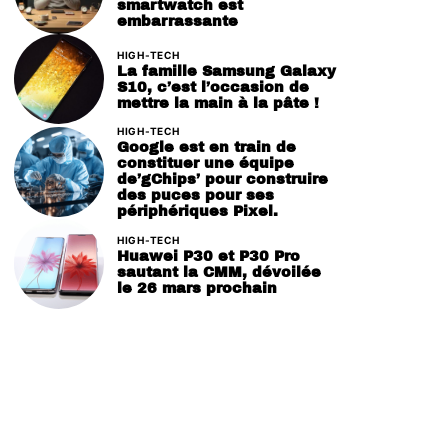
smartwatch est
embarrassante
HIGH-TECH
La famille Samsung Galaxy
S10, c’est l’occasion de
mettre la main à la pâte !
HIGH-TECH
Google est en train de
constituer une équipe
de’gChips’ pour construire
des puces pour ses
périphériques Pixel.
HIGH-TECH
Huawei P30 et P30 Pro
sautant la CMM, dévoilée
le 26 mars prochain