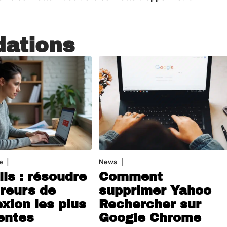
ations
e
3 août 2026
News
1 août 2026
ils : résoudre
Comment
rreurs de
supprimer Yahoo
xion les plus
Rechercher sur
entes
Google Chrome