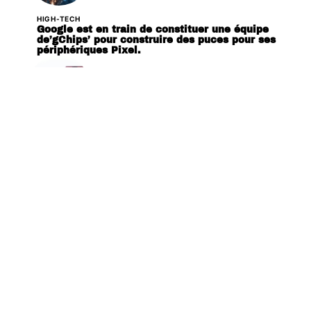
HIGH-TECH
Google est en train de constituer une équipe
de’gChips’ pour construire des puces pour ses
périphériques Pixel.
HIGH-TECH
Huawei P30 et P30 Pro sautant la CMM,
dévoilée le 26 mars prochain
Contact
Mentions Légales
Sitemap
© 2025 | lordysweblog.net