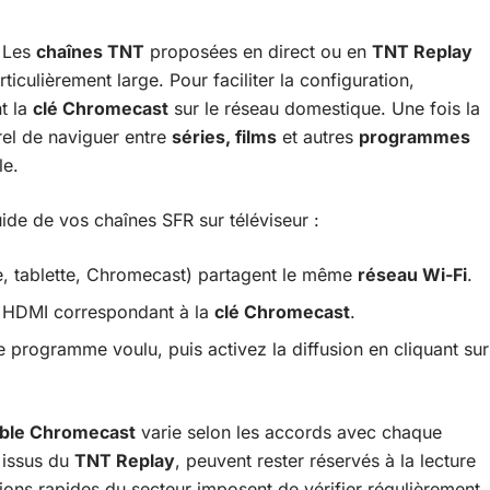
. Les
chaînes TNT
proposées en direct ou en
TNT Replay
ticulièrement large. Pour faciliter la configuration,
t la
clé Chromecast
sur le réseau domestique. Une fois la
urel de naviguer entre
séries, films
et autres
programmes
le.
uide de vos chaînes SFR sur téléviseur :
e, tablette, Chromecast) partagent le même
réseau Wi-Fi
.
 HDMI correspondant à la
clé Chromecast
.
le programme voulu, puis activez la diffusion en cliquant sur
ible Chromecast
varie selon les accords avec chaque
x issus du
TNT Replay
, peuvent rester réservés à la lecture
utions rapides du secteur imposent de vérifier régulièrement