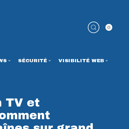
WS
SÉCURITÉ
VISIBILITÉ WEB
n TV et
comment
aînes sur grand