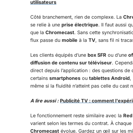
utilisateurs
Côté branchement, rien de complexe. La
Chr
se relie à une
prise électrique
. Il faut aussi 
que la
Chromecast
. Sans cette synchronisati
flux passe du
mobile
à la
TV
, sans fil ni traca
Les clients équipés d’une
box SFR
ou d’une
o
diffusion de contenu sur téléviseur
. Cependa
direct depuis l’application : des questions de 
certains
smartphones
ou
tablettes Android
,
même si la fluidité n’atteint pas celle du cast n
A lire aussi :
Publicité TV : comment l'expér
Le fonctionnement reste similaire avec la
Red
varient selon les termes du contrat. À chaque n
Chromecast
évolue. Gardez un œil sur les mi