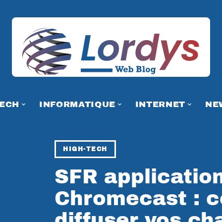
TECH
INFORMATIQUE
INTERNET
NE
HIGH-TECH
SFR applicatio
Chromecast : 
diffuser vos ch