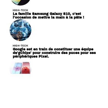
HIGH-TECH
La famille Samsung Galaxy S10, c’est
l’occasion de mettre la main à la pâte !
HIGH-TECH
Google est en train de constituer une équipe
de’gChips’ pour construire des puces pour ses
périphériques Pixel.
HIGH-TECH
Huawei P30 et P30 Pro sautant la CMM,
dévoilée le 26 mars prochain