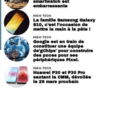
smartwatch est
embarrassante
HIGH-TECH
La famille Samsung Galaxy
S10, c’est l’occasion de
mettre la main à la pâte !
HIGH-TECH
Google est en train de
constituer une équipe
de’gChips’ pour construire
des puces pour ses
périphériques Pixel.
HIGH-TECH
Huawei P30 et P30 Pro
sautant la CMM, dévoilée
le 26 mars prochain