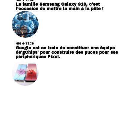
La famille Samsung Galaxy S10, c’est
l’occasion de mettre la main à la pâte !
HIGH-TECH
Google est en train de constituer une équipe
de’gChips’ pour construire des puces pour ses
périphériques Pixel.
HIGH-TECH
Huawei P30 et P30 Pro sautant la CMM,
dévoilée le 26 mars prochain