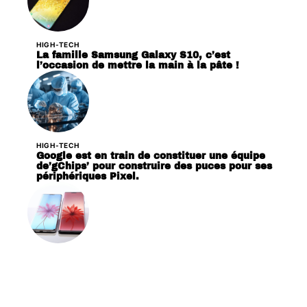
HIGH-TECH
La famille Samsung Galaxy S10, c’est
l’occasion de mettre la main à la pâte !
HIGH-TECH
Google est en train de constituer une équipe
de’gChips’ pour construire des puces pour ses
périphériques Pixel.
HIGH-TECH
Huawei P30 et P30 Pro sautant la CMM,
dévoilée le 26 mars prochain