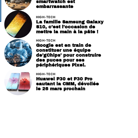
smartwatch est
embarrassante
HIGH-TECH
La famille Samsung Galaxy
S10, c’est l’occasion de
mettre la main à la pâte !
HIGH-TECH
Google est en train de
constituer une équipe
de’gChips’ pour construire
des puces pour ses
périphériques Pixel.
HIGH-TECH
Huawei P30 et P30 Pro
sautant la CMM, dévoilée
le 26 mars prochain