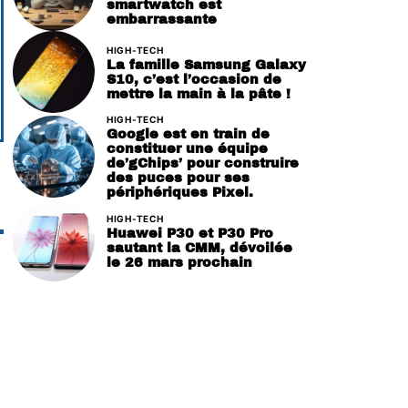
smartwatch est
embarrassante
HIGH-TECH
La famille Samsung Galaxy
S10, c’est l’occasion de
mettre la main à la pâte !
HIGH-TECH
Google est en train de
constituer une équipe
de’gChips’ pour construire
des puces pour ses
périphériques Pixel.
HIGH-TECH
Huawei P30 et P30 Pro
sautant la CMM, dévoilée
le 26 mars prochain