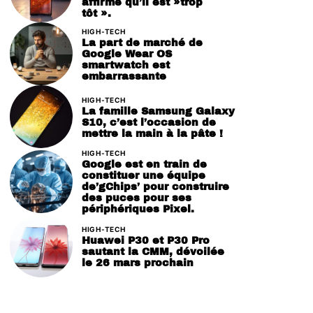
affirme qu’il est »trop
tôt ».
HIGH-TECH
La part de marché de
Google Wear OS
smartwatch est
embarrassante
HIGH-TECH
La famille Samsung Galaxy
S10, c’est l’occasion de
mettre la main à la pâte !
HIGH-TECH
Google est en train de
constituer une équipe
de’gChips’ pour construire
des puces pour ses
périphériques Pixel.
HIGH-TECH
Huawei P30 et P30 Pro
sautant la CMM, dévoilée
le 26 mars prochain