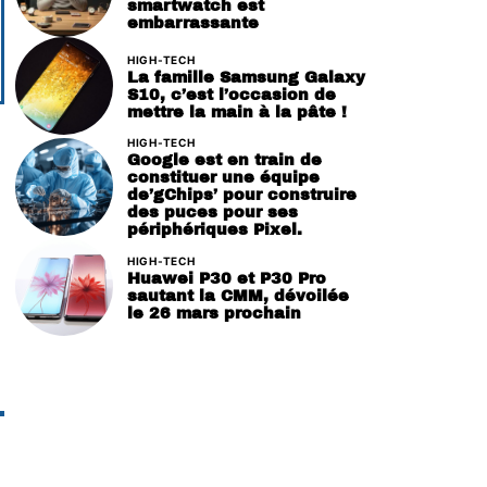
smartwatch est
embarrassante
HIGH-TECH
La famille Samsung Galaxy
S10, c’est l’occasion de
mettre la main à la pâte !
HIGH-TECH
Google est en train de
constituer une équipe
de’gChips’ pour construire
des puces pour ses
périphériques Pixel.
HIGH-TECH
Huawei P30 et P30 Pro
sautant la CMM, dévoilée
le 26 mars prochain