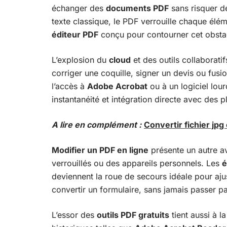
échanger des
documents PDF
sans risquer de
texte classique, le PDF verrouille chaque élé
éditeur PDF
conçu pour contourner cet obsta
L’explosion du
cloud
et des outils collaborati
corriger une coquille, signer un devis ou fusi
l’accès à
Adobe Acrobat
ou à un logiciel lour
instantanéité et intégration directe avec des 
A lire en complément :
Convertir fichier jpg
Modifier un PDF en ligne
présente un autre ava
verrouillés ou des appareils personnels. Les
é
deviennent la roue de secours idéale pour aj
convertir un formulaire, sans jamais passer p
L’essor des
outils PDF gratuits
tient aussi à l