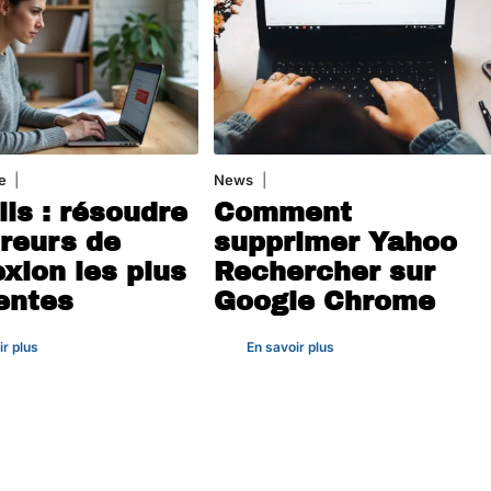
e
3 août 2026
News
1 août 2026
ils : résoudre
Comment
rreurs de
supprimer Yahoo
xion les plus
Rechercher sur
entes
Google Chrome
ir plus
En savoir plus