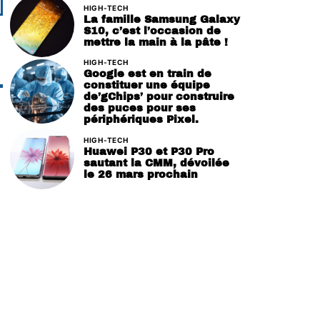
HIGH-TECH
La famille Samsung Galaxy
S10, c’est l’occasion de
mettre la main à la pâte !
HIGH-TECH
Google est en train de
constituer une équipe
de’gChips’ pour construire
des puces pour ses
périphériques Pixel.
HIGH-TECH
Huawei P30 et P30 Pro
sautant la CMM, dévoilée
le 26 mars prochain