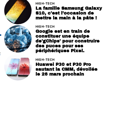
HIGH-TECH
La famille Samsung Galaxy
S10, c’est l’occasion de
mettre la main à la pâte !
HIGH-TECH
Google est en train de
constituer une équipe
de’gChips’ pour construire
des puces pour ses
périphériques Pixel.
e
HIGH-TECH
Huawei P30 et P30 Pro
sautant la CMM, dévoilée
le 26 mars prochain