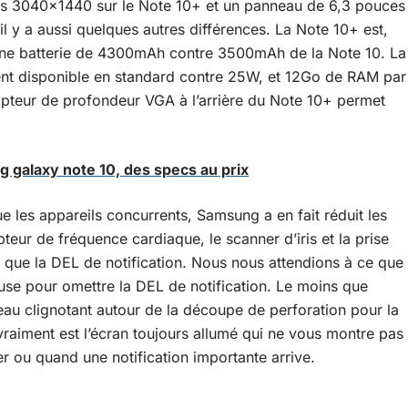
es 3040×1440 sur le Note 10+ et un panneau de 6,3 pouces
il y a aussi quelques autres différences. La Note 10+ est,
 une batterie de 4300mAh contre 3500mAh de la Note 10. La
nt disponible en standard contre 25W, et 12Go de RAM par
capteur de profondeur VGA à l’arrière du Note 10+ permet
g galaxy note 10, des specs au prix
ue les appareils concurrents, Samsung a en fait réduit les
apteur de fréquence cardiaque, le scanner d’iris et la prise
que la DEL de notification. Nous nous attendions à ce que
cuse pour omettre la DEL de notification. Le moins que
neau clignotant autour de la découpe de perforation pour la
raiment est l’écran toujours allumé qui ne vous montre pas
r ou quand une notification importante arrive.