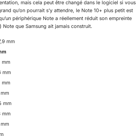
ntation, mais cela peut être changé dans le logiciel si vous
rand qu’on pourrait s’y attendre, le Note 10+ plus petit est
 qu’un périphérique Note a réellement réduit son empreinte
me) Note que Samsung ait jamais construit.
7,9 mm
 mm
,8 mm
,6 mm
,9 mm
6 mm
,5 mm
,3 mm
4 mm
mm