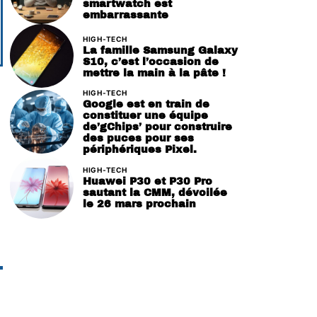
smartwatch est
embarrassante
HIGH-TECH
La famille Samsung Galaxy
S10, c’est l’occasion de
mettre la main à la pâte !
HIGH-TECH
Google est en train de
constituer une équipe
de’gChips’ pour construire
des puces pour ses
périphériques Pixel.
HIGH-TECH
Huawei P30 et P30 Pro
sautant la CMM, dévoilée
le 26 mars prochain