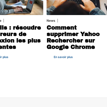
e
3 août 2026
News
1 août 2026
ils : résoudre
Comment
rreurs de
supprimer Yahoo
xion les plus
Rechercher sur
entes
Google Chrome
ir plus
En savoir plus