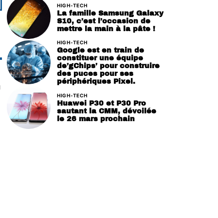
HIGH-TECH
La famille Samsung Galaxy
S10, c’est l’occasion de
mettre la main à la pâte !
HIGH-TECH
Google est en train de
constituer une équipe
de’gChips’ pour construire
des puces pour ses
périphériques Pixel.
u
HIGH-TECH
Huawei P30 et P30 Pro
sautant la CMM, dévoilée
le 26 mars prochain