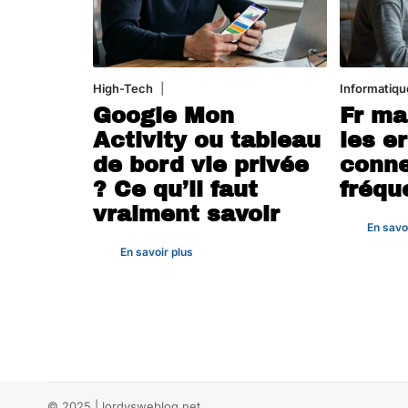
High-Tech
5 août 2026
Informatiqu
Google Mon
Fr ma
Activity ou tableau
les e
de bord vie privée
conne
? Ce qu’il faut
fréqu
vraiment savoir
En savo
En savoir plus
© 2025 | lordysweblog.net