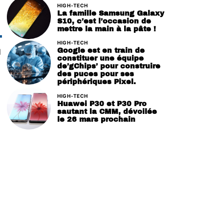
HIGH-TECH
La famille Samsung Galaxy
S10, c’est l’occasion de
mettre la main à la pâte !
HIGH-TECH
Google est en train de
l
constituer une équipe
de’gChips’ pour construire
des puces pour ses
périphériques Pixel.
HIGH-TECH
Huawei P30 et P30 Pro
sautant la CMM, dévoilée
le 26 mars prochain