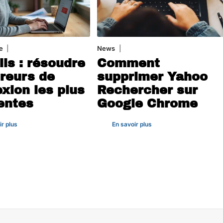
e
3 août 2026
News
1 août 2026
ils : résoudre
Comment
rreurs de
supprimer Yahoo
xion les plus
Rechercher sur
entes
Google Chrome
ir plus
En savoir plus