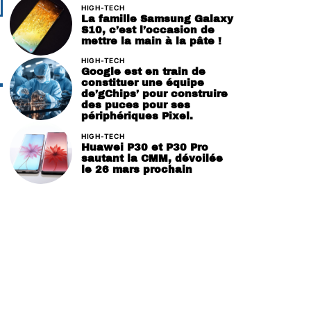
HIGH-TECH
La famille Samsung Galaxy
S10, c’est l’occasion de
mettre la main à la pâte !
HIGH-TECH
Google est en train de
constituer une équipe
de’gChips’ pour construire
des puces pour ses
périphériques Pixel.
HIGH-TECH
Huawei P30 et P30 Pro
sautant la CMM, dévoilée
le 26 mars prochain