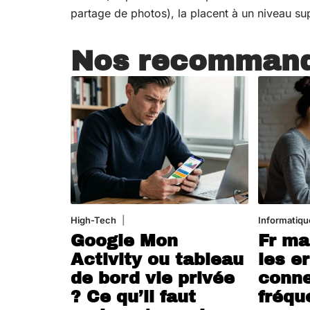
partage de photos), la placent à un niveau sup
Nos recommand
High-Tech
5 août 2026
Informatiqu
Google Mon
Fr ma
Activity ou tableau
les e
de bord vie privée
conne
? Ce qu’il faut
fréqu