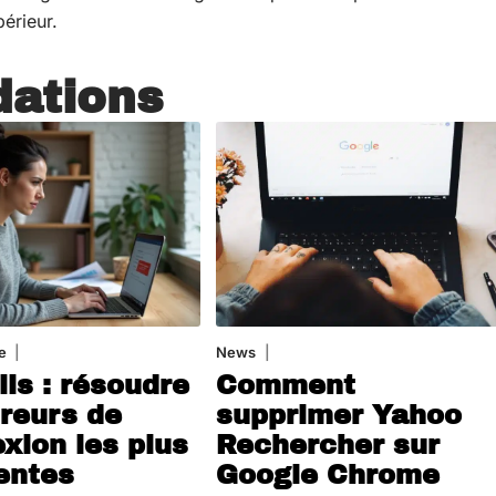
érieur.
ations
e
3 août 2026
News
1 août 2026
ils : résoudre
Comment
rreurs de
supprimer Yahoo
xion les plus
Rechercher sur
entes
Google Chrome