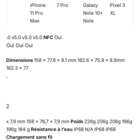
iPhone
7 Pro
Galaxy
Pixel 3
11 Pro
Note 10+
XL
Max
Note
.0 v5.0 v5.0 v5.0
NFC
Oui
Oui Oui Oui
Dimensions
158 x 77.8 x 8.1 mm 162.6 x 75.9 x 8.8mm
162.3 x 77
.
2
x 7,9 mm 158 x 76,7 x 7,9 mm
Poids
226g 206g 206g 196g
196g 184 g
Résistance à l’eau
IP68 N/A IP68 IP68
Chargement sans fil