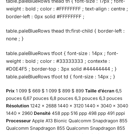
table.paleBlueRows thead th { font-size : 17px ; font-
weight : bold ; color : #FFFFFFFF ; text-align : centre ;
border-left : 0px solid #FFFFFFFF ;
table.paleBlueRows thead th:first-child { border-left :
none ; }
table.paleBlueRows tfoot { font-size : 14px ; font-
weight : bold ; color : #33333333 ; contexte :
#D0E4F5 ; border-top : 3px solid #44444444 ; }
table.paleBlueRows tfoot td { font-size : 14px ; }
Prix
1 099 $ 669 $ 1 099 $ 899 $ 899
Taille d’écran
6,5
pouces 6,67 pouces 6,8 pouces 6,3 pouces 6,3 pouces
Résolution
1242 x 2688 1440 x 3120 1440 x 3040 x 3040
1440 x 2960
Densité
458 ppp 516 ppp 498 ppp 491 pppi
Processeur
Apple A13 Bionic Qualcomm Snapdragon 855
Qualcomm Snapdragon 855 Qualcomm Snapdragon 855