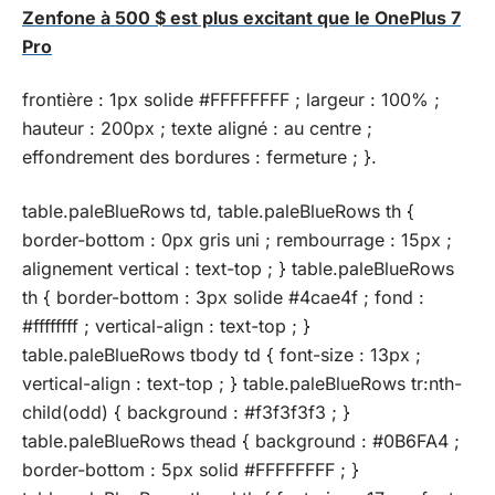
Zenfone à 500 $ est plus excitant que le OnePlus 7
Pro
frontière : 1px solide #FFFFFFFF ; largeur : 100% ;
hauteur : 200px ; texte aligné : au centre ;
effondrement des bordures : fermeture ; }.
table.paleBlueRows td, table.paleBlueRows th {
border-bottom : 0px gris uni ; rembourrage : 15px ;
alignement vertical : text-top ; } table.paleBlueRows
th { border-bottom : 3px solide #4cae4f ; fond :
#ffffffff ; vertical-align : text-top ; }
table.paleBlueRows tbody td { font-size : 13px ;
vertical-align : text-top ; } table.paleBlueRows tr:nth-
child(odd) { background : #f3f3f3f3 ; }
table.paleBlueRows thead { background : #0B6FA4 ;
border-bottom : 5px solid #FFFFFFFF ; }