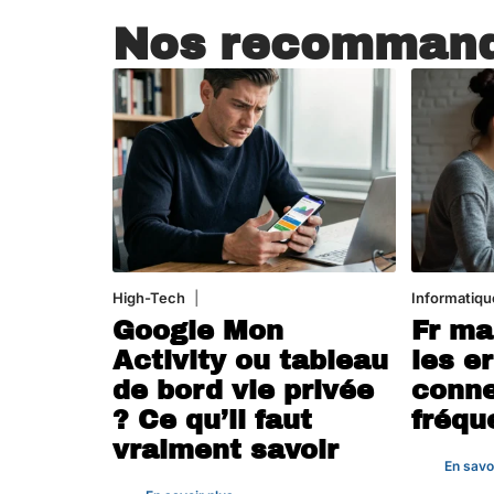
Nos recommand
High-Tech
5 août 2026
Informatiqu
Google Mon
Fr ma
Activity ou tableau
les e
de bord vie privée
conne
? Ce qu’il faut
fréqu
vraiment savoir
En savo