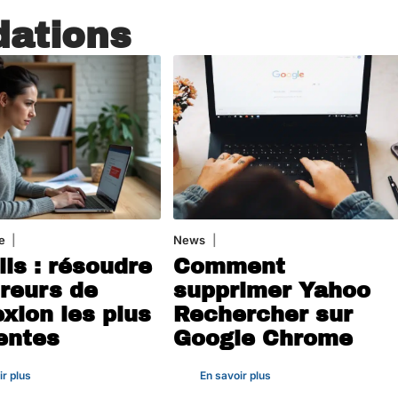
ations
e
3 août 2026
News
1 août 2026
ils : résoudre
Comment
rreurs de
supprimer Yahoo
xion les plus
Rechercher sur
entes
Google Chrome
ir plus
En savoir plus