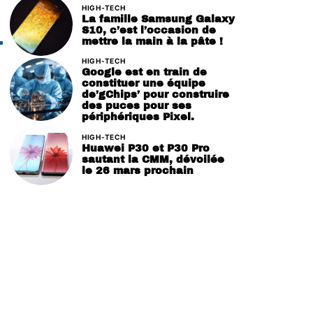
HIGH-TECH
La famille Samsung Galaxy
S10, c’est l’occasion de
mettre la main à la pâte !
HIGH-TECH
Google est en train de
constituer une équipe
de’gChips’ pour construire
des puces pour ses
périphériques Pixel.
HIGH-TECH
Huawei P30 et P30 Pro
sautant la CMM, dévoilée
le 26 mars prochain